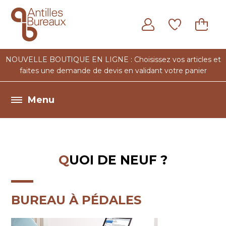
Notre
Nos
Quoi de
Contact
expertise
bureaulogues
neuf ?
NOUVELLE BOUTIQUE EN LIGNE : Choisissez vos articles et
faites une demande de devis en validant votre panier
QUOI DE NEUF ?
BUREAU À PÉDALES