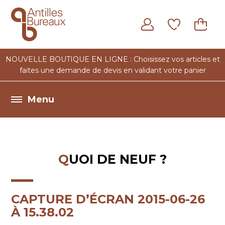
Notre
Nos
Quoi de
Contact
expertise
bureaulogues
neuf ?
NOUVELLE BOUTIQUE EN LIGNE : Choisissez vos articles et
faites une demande de devis en validant votre panier
QUOI DE NEUF ?
CAPTURE D’ÉCRAN 2015-06-26
À 15.38.02