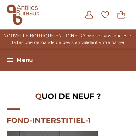
Notre
Nos
Quoi de
Contact
expertise
bureaulogues
neuf ?
NOUVELLE BOUTIQUE EN LIGNE : Choisissez vos articles et
faites une demande de devis en validant votre panier
QUOI DE NEUF ?
FOND-INTERSTITIEL-1